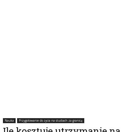
Nauka
Przygotowanie do życia na studiach za granicą
Ile kosztuje utrzymanie na