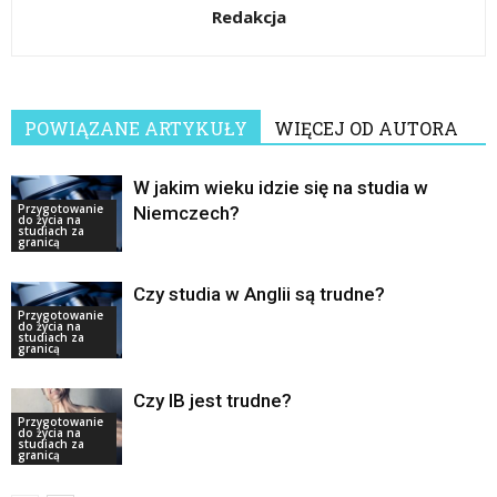
Redakcja
POWIĄZANE ARTYKUŁY
WIĘCEJ OD AUTORA
W jakim wieku idzie się na studia w
Przygotowanie
Niemczech?
do życia na
studiach za
granicą
Czy studia w Anglii są trudne?
Przygotowanie
do życia na
studiach za
granicą
Czy IB jest trudne?
Przygotowanie
do życia na
studiach za
granicą