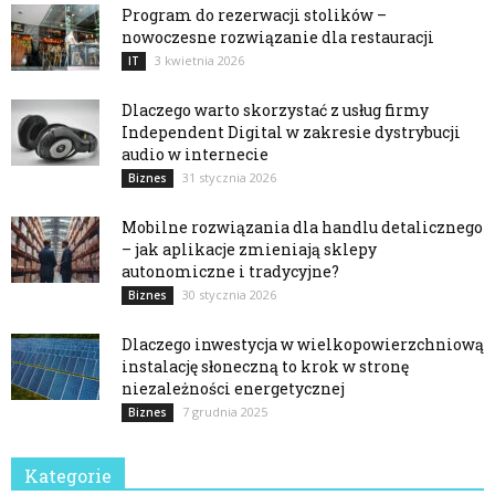
Program do rezerwacji stolików –
nowoczesne rozwiązanie dla restauracji
3 kwietnia 2026
IT
Dlaczego warto skorzystać z usług firmy
Independent Digital w zakresie dystrybucji
audio w internecie
31 stycznia 2026
Biznes
Mobilne rozwiązania dla handlu detalicznego
– jak aplikacje zmieniają sklepy
autonomiczne i tradycyjne?
30 stycznia 2026
Biznes
Dlaczego inwestycja w wielkopowierzchniową
instalację słoneczną to krok w stronę
niezależności energetycznej
7 grudnia 2025
Biznes
Kategorie