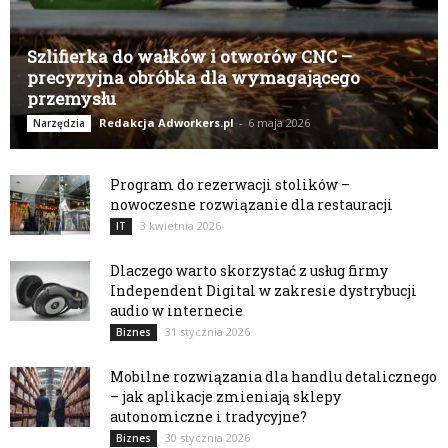
Szlifierka do wałków i otworów CNC –
precyzyjna obróbka dla wymagającego
przemysłu
Redakcja Adworkers.pl
-
6 maja 2026
Narzędzia
Program do rezerwacji stolików –
nowoczesne rozwiązanie dla restauracji
3 kwietnia 2026
IT
Dlaczego warto skorzystać z usług firmy
Independent Digital w zakresie dystrybucji
audio w internecie
31 stycznia 2026
Biznes
Mobilne rozwiązania dla handlu detalicznego
– jak aplikacje zmieniają sklepy
autonomiczne i tradycyjne?
30 stycznia 2026
Biznes