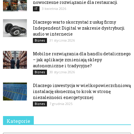
nowoczesne rozwiązanie dla restauracji
3 kwietnia 2026
IT
Dlaczego warto skorzystać z usług firmy
Independent Digital w zakresie dystrybucji
audio w internecie
31 stycznia 2026
Biznes
Mobilne rozwiązania dla handlu detalicznego
– jak aplikacje zmieniają sklepy
autonomiczne i tradycyjne?
30 stycznia 2026
Biznes
Dlaczego inwestycja w wielkopowierzchniową
instalację słoneczną to krok w stronę
niezależności energetycznej
7 grudnia 2025
Biznes
Kategorie
Kategorie