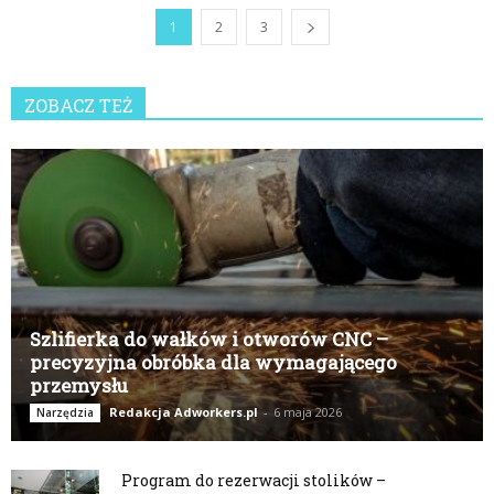
1
2
3
ZOBACZ TEŻ
Szlifierka do wałków i otworów CNC –
precyzyjna obróbka dla wymagającego
przemysłu
Redakcja Adworkers.pl
-
6 maja 2026
Narzędzia
Program do rezerwacji stolików –