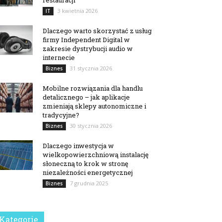
restauracji
3 kwietnia 2026
IT
Dlaczego warto skorzystać z usług
firmy Independent Digital w
zakresie dystrybucji audio w
internecie
31 stycznia 2026
Biznes
Mobilne rozwiązania dla handlu
detalicznego – jak aplikacje
zmieniają sklepy autonomiczne i
tradycyjne?
30 stycznia 2026
Biznes
Dlaczego inwestycja w
wielkopowierzchniową instalację
słoneczną to krok w stronę
niezależności energetycznej
7 grudnia 2025
Biznes
Kategorie