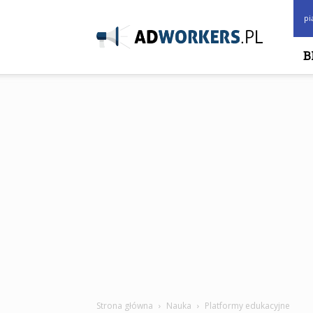
www.adworkers.pl
pi
B
Strona główna
Nauka
Platformy edukacyjne