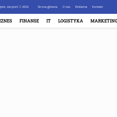
ątek, sierpień 7, 2026
Strona główna
O nas
Reklama
Kontakt
IZNES
FINANSE
IT
LOGISTYKA
MARKETIN