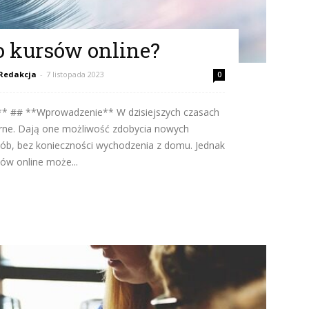
o kursów online?
Redakcja
-
7 listopada 2023
0
?** ## **Wprowadzenie** W dzisiejszych czasach
larne. Dają one możliwość zdobycia nowych
ób, bez konieczności wychodzenia z domu. Jednak
ów online może...