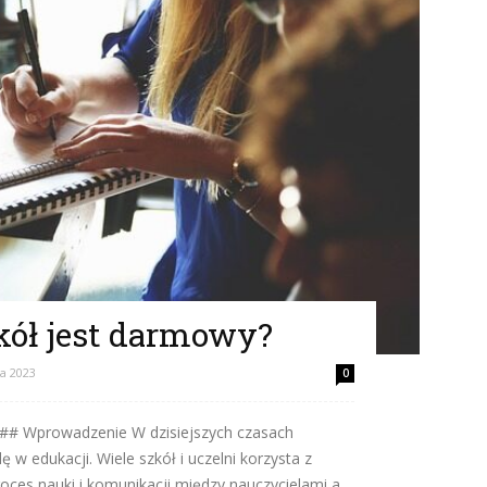
kół jest darmowy?
da 2023
0
 ## Wprowadzenie W dzisiejszych czasach
 w edukacji. Wiele szkół i uczelni korzysta z
roces nauki i komunikacji między nauczycielami a