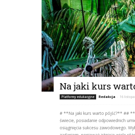
Na jaki kurs wart
Redakcja
-
16 listop
Platformy edukacyjne
# **Na jaki kurs warto pójść?** ## 
świecie, posiadanie odpowiednich umiej
osiągnięcia sukcesu zawodowego. Wy
zadaniem, ponieważ istnieje wiele róż