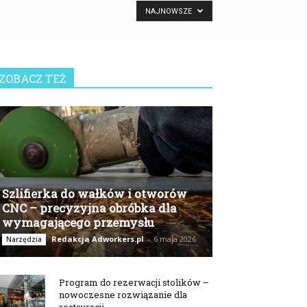
NAJNOWSZE
ZOBACZ TEŻ
Szlifierka do wałków i otworów
CNC – precyzyjna obróbka dla
wymagającego przemysłu
Redakcja Adworkers.pl
-
6 maja 2026
Narzędzia
Program do rezerwacji stolików –
nowoczesne rozwiązanie dla