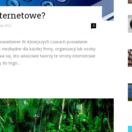
nternetowe?
ada 2023
0
rowadzenie W dzisiejszych czasach posiadanie
t niezbędne dla każdej firmy, organizacji lub osoby
ia się, kto właściwie tworzy te strony internetowe
 do tego...