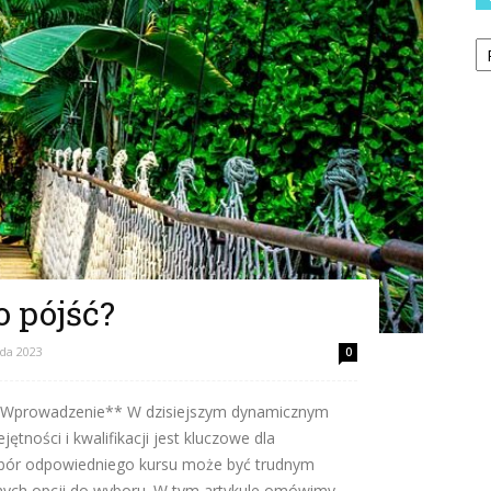
Ka
o pójść?
ada 2023
0
**Wprowadzenie** W dzisiejszym dynamicznym
ętności i kwalifikacji jest kluczowe dla
bór odpowiedniego kursu może być trudnym
nych opcji do wyboru. W tym artykule omówimy...