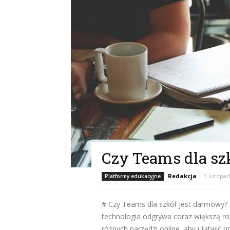
Czy Teams dla sz
Redakcja
-
3 listopa
Platformy edukacyjne
# Czy Teams dla szkół jest darmowy?
technologia odgrywa coraz większą rolę
różnych narzędzi online, aby ułatwić p