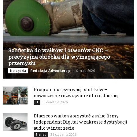
Szlifierka do wałków i otworów CNC –
precyzyjna obróbka dla wymagającego
przemysłu
Redakcja Adworkers.pl
-
6 maja 2026
Narzędzia
Program do rezerwacji stolików –
nowoczesne rozwiązanie dla restauracji
3 kwietnia 2026
IT
Dlaczego warto skorzystać z usług firmy
Independent Digital w zakresie dystrybucji
audio w internecie
31 stycznia 2026
Biznes